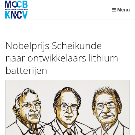
Skip
links
Menu
Jump
to
the
content
Nobelprijs Scheikunde
Jump
to
naar ontwikkelaars lithium-
the
batterijen
navigation