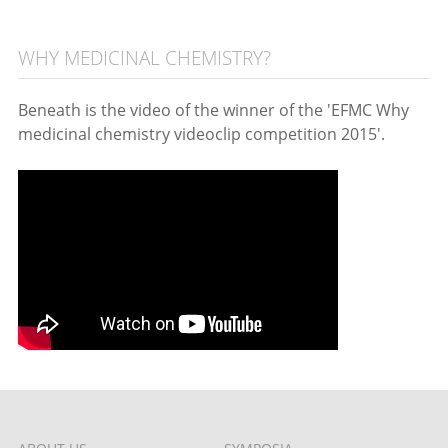
WHY MEDICINAL CHEMISTRY?
Beneath is the video of the winner of the 'EFMC Why
medicinal chemistry videoclip competition 2015'.