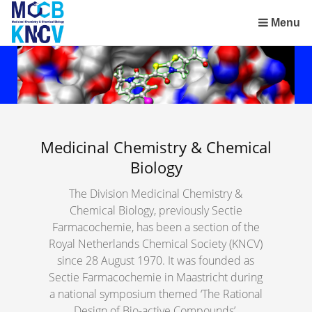
Skip
links
Menu
Jump
to
the
content
Jump
to
the
Medicinal Chemistry & Chemical
navigation
Biology
The Division Medicinal Chemistry &
Chemical Biology, previously Sectie
Farmacochemie, has been a section of the
Royal Netherlands Chemical Society (KNCV)
since 28 August 1970. It was founded as
Sectie Farmacochemie in Maastricht during
a national symposium themed ‘The Rational
Design of Bio-active Compounds’.