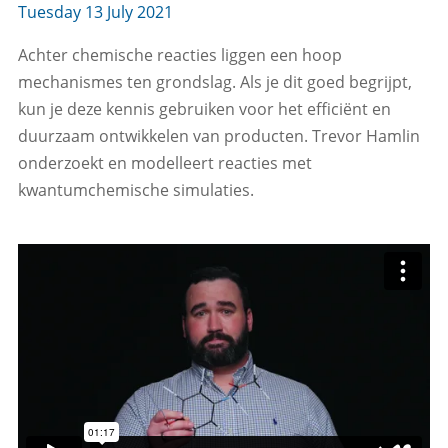
Tuesday 13 July 2021
Achter chemische reacties liggen een hoop
mechanismes ten grondslag. Als je dit goed begrijpt,
kun je deze kennis gebruiken voor het efficiënt en
duurzaam ontwikkelen van producten. Trevor Hamlin
onderzoekt en modelleert reacties met
kwantumchemische simulaties.