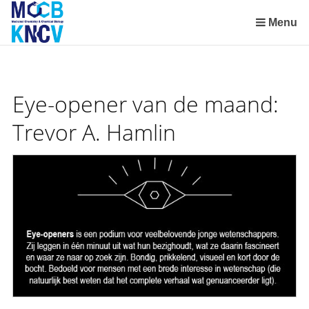
Skip
links
Menu
Jump
to
the
content
Eye-opener van de maand:
Jump
to
Trevor A. Hamlin
the
navigation